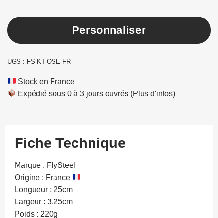
Press
Personnaliser
the
Configure
UGS :
FS-KT-OSE-FR
button
Stock en France
to
Expédié sous 0 à 3 jours ouvrés
(Plus d'infos)
enter
the
Fiche Technique
product
configurator
Marque : FlySteel
Origine : France
(next
Longueur : 25cm
element)
Largeur : 3.25cm
Poids : 220g