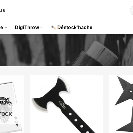
R
us
p
ue
DigiThrow
Déstock’hache
TOCK