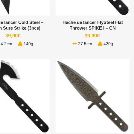
+
de lancer Cold Steel –
Hache de lancer FlySteel Flat
 Sure Strike (3pcs)
Thrower SPIKE I – CN
39,90
€
39,90
€
4.2cm
140g
27.5cm
420g
+