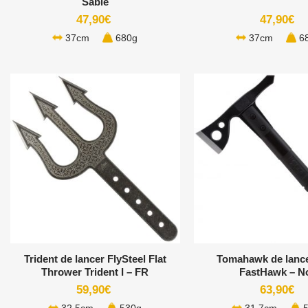
Sable
47,90
€
47,90
€
37cm
680g
37cm
6
+
+
Trident de lancer FlySteel Flat
Tomahawk de lanc
Thrower Trident I – FR
FastHawk – No
59,90
€
63,90
€