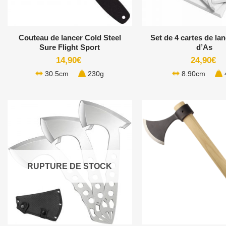
+
+
Couteau de lancer Cold Steel
Set de 4 cartes de la
Sure Flight Sport
d’As
14,90
€
24,90
€
30.5cm
230g
8.90cm
RUPTURE DE STOCK
+
+