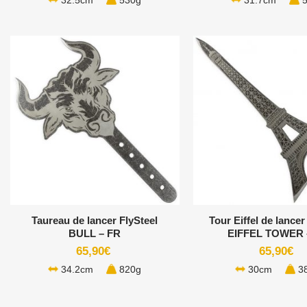
32.5cm
530g
31.7cm
5
+
+
Taureau de lancer FlySteel
Tour Eiffel de lancer
BULL – FR
EIFFEL TOWER 
65,90
€
65,90
€
34.2cm
820g
30cm
3