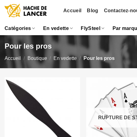
Passer
Accueil
Blog
Contactez-no
au
contenu
Catégories
En vedette
FlySteel
Par marq
Pour les pros
Accueil
/
Boutique
/
En vedette
/
Pour les pros
RUPTURE DE S