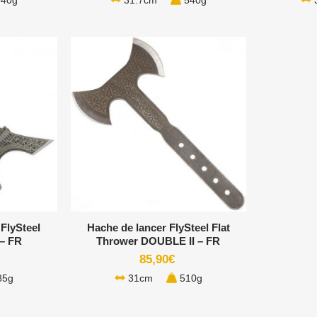
40g
31.7cm
540g
+
 FlySteel
Hache de lancer FlySteel Flat
– FR
Thrower DOUBLE II – FR
85,90
€
85g
31cm
510g