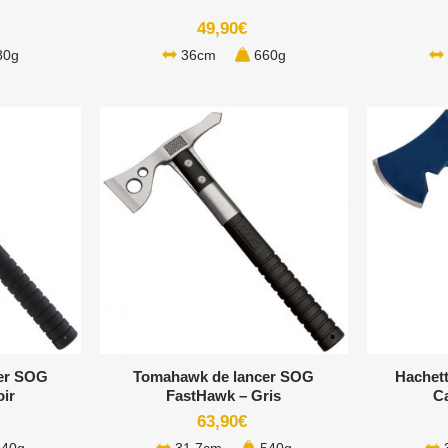
49,90
€
80g
36cm
660g
+
+
er SOG
Tomahawk de lancer SOG
Hachett
ir
FastHawk – Gris
C
63,90
€