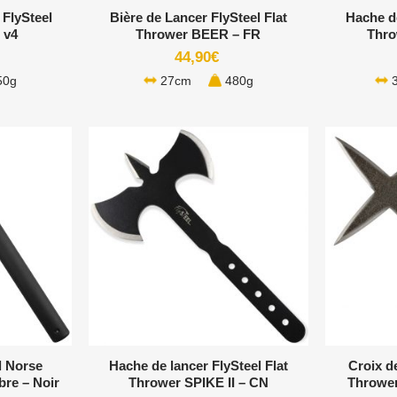
FlySteel
Bière de Lancer FlySteel Flat
Hache de
 v4
Thrower BEER – FR
Thro
44,90
€
50g
27cm
480g
3
+
+
l Norse
Hache de lancer FlySteel Flat
Croix de
bre – Noir
Thrower SPIKE II – CN
Thrower