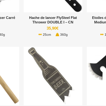
+
+
ncer Carré
Hache de lancer FlySteel Flat
Etoiles 
Thrower DOUBLE I – CN
Medium
35,90
€
40g
25cm
360g
1
+
+