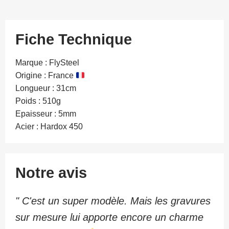
enter
the
Fiche Technique
product
configurator
Marque : FlySteel
Origine : France
(next
Longueur : 31cm
element)
Poids : 510g
Epaisseur : 5mm
Acier : Hardox 450
Notre avis
" C'est un super modèle. Mais les gravures
sur mesure lui apporte encore un charme