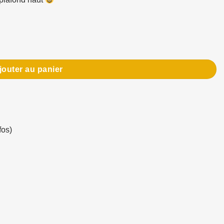
 Double Bit
jouter au panier
fos)