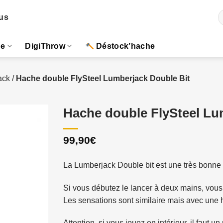
R
us
p
ue
DigiThrow
Déstock’hache
ack
/
Hache double FlySteel Lumberjack Double Bit
Hache double FlySteel Lu
99,90
€
La Lumberjack Double bit est une très bonne
Si vous débutez le lancer à deux mains, vo
Les sensations sont similaire mais avec une h
Attention, si vous jouez en intérieur, il faut u