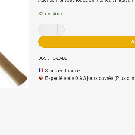
32 en stock
quantité de Hache double FlySteel Lumberjack
A
UGS :
FS-LJ-DB
Stock en France
Expédié sous 0 à 3 jours ouvrés
(Plus d'in