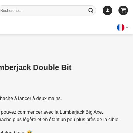
echerche
our :
mberjack Double Bit
 hache à lancer à deux mains.
us pouvez commencer avec la
Lumberjack Big Axe
.
ache plus légère et en étant un peu plus près de la cible.
n plafond haut