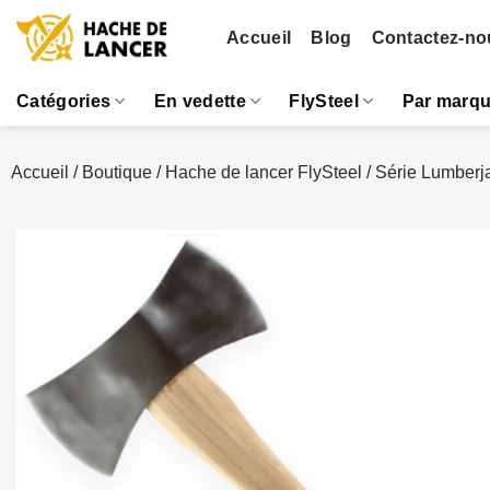
Passer
Accueil
Blog
Contactez-no
au
contenu
Catégories
En vedette
FlySteel
Par marq
Accueil
/
Boutique
/
Hache de lancer FlySteel
/
Série Lumberj