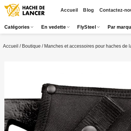
Passer
Accueil
Blog
Contactez-no
au
contenu
Catégories
En vedette
FlySteel
Par marq
Accueil
/
Boutique
/
Manches et accessoires pour haches de l