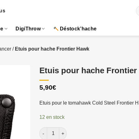
R
us
p
ue
DigiThrow
Déstock’hache
ancer
/
Etuis pour hache Frontier Hawk
Etuis pour hache Frontie
5,90
€
Etuis pour le tomahawk Cold Steel Frontier 
12 en stock
quantité de Etuis pour hache Frontier Hawk