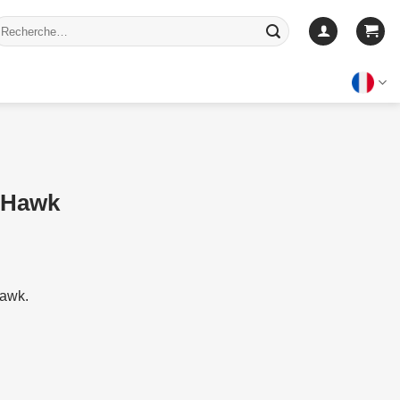
echerche
our :
r Hawk
Hawk.