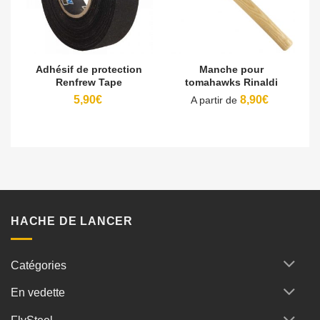
Adhésif de protection
Manche pour
Renfrew Tape
tomahawks Rinaldi
5,90
€
8,90
€
A partir de
HACHE DE LANCER
Catégories
En vedette