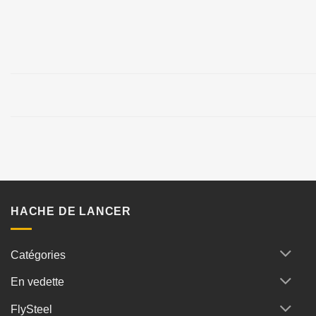
HACHE DE LANCER
Catégories
En vedette
FlySteel