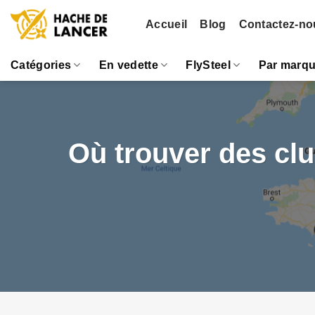
Passer
Accueil
Blog
Contactez-no
au
contenu
Catégories
En vedette
FlySteel
Par marq
Où trouver des clu