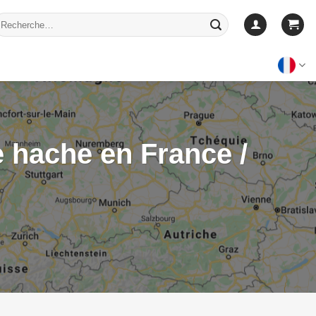
echerche
our :
e hache en France /