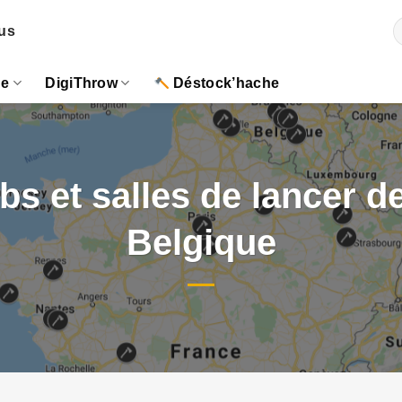
R
us
p
ue
DigiThrow
Déstock’hache
bs et salles de lancer d
Belgique